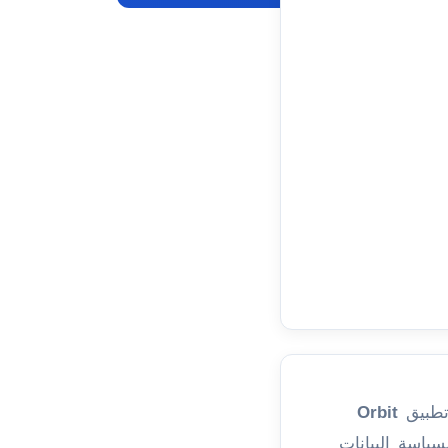
 تطبيق
Orbit
ام Orbit ESS . توضح هذه السياسة البيانات