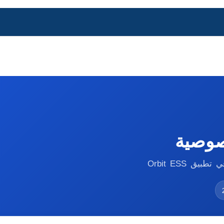
Blog
Jobs
Help
Contact us
Forum
صوصية
ق Orbit ESS